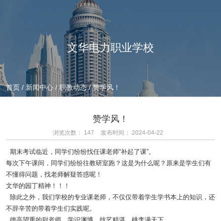
文华电力职业学校
首页
/
新闻中心
/
职教动态
/
赞学风！
赞学风！
浏览次数：
147
发布时间： 2024-04-22
期末考试临近，同学们纷纷找任课老师“补起了课”。
每次下午课间，同学们纷纷往教研室跑？这是为什么呢？原来是学生们有
不懂得问题，找老师解疑答惑呢！
文华的园丁精神！！！
除此之外，我们学校的专业课老师，不仅仅带着学生学书本上的知识，还
不辞辛苦的带着学生们实践呢。
德高望重的尉老师，学识渊博，技艺精湛，桃李满天下。